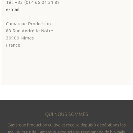
Tél. +33 (0) 4 66 01 31 88
e-mail
Camargue Production
83 Rue André le Notre
30900 Nîmes
France
QUI NOUS SOMMES
Camargue Production cultive et récolte depuis 3 générations les
meilleurs riz de Camargue. Producteur- récoltant de riz bio mais