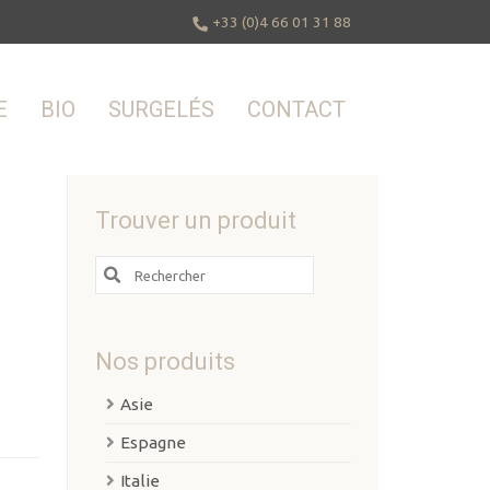
+33 (0)4 66 01 31 88
E
BIO
SURGELÉS
CONTACT
Trouver un produit
Search
for:
Nos produits
Asie
Espagne
Italie