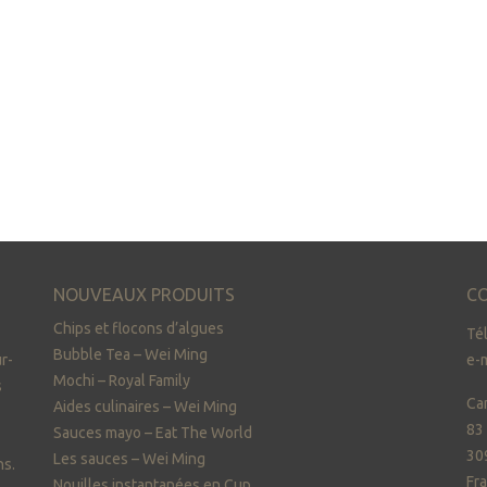
NOUVEAUX PRODUITS
CO
Chips et flocons d’algues
Tél
Bubble Tea – Wei Ming
r-
e-m
Mochi – Royal Family
s
Ca
Aides culinaires – Wei Ming
83
Sauces mayo – Eat The World
30
Les sauces – Wei Ming
ns.
Fr
Nouilles instantanées en Cup