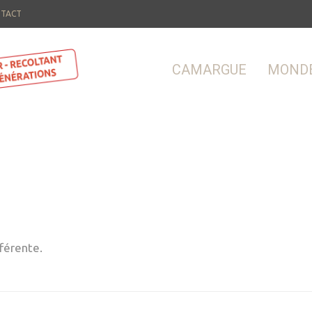
TACT
CAMARGUE
MOND
férente.