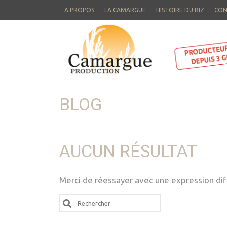
A PROPOS
LA CAMARGUE
HISTOIRE DU RIZ
CON
BLOG
AUCUN RÉSULTAT
Merci de réessayer avec une expression dif
Search
for: