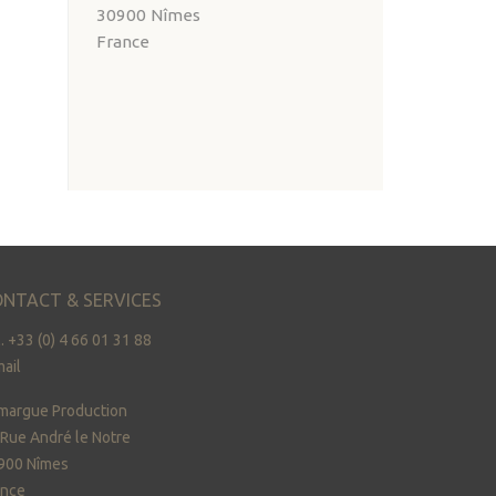
30900 Nîmes
France
NTACT & SERVICES
. +33 (0) 4 66 01 31 88
ail
margue Production
 Rue André le Notre
900 Nîmes
ance